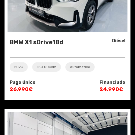
Diésel
BMW X1 sDrive18d
2023
150.000km
Automático
Pago único
Financiado
26.990€
24.990€