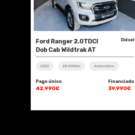
Diésel
Ford Ranger 2.0TDCI
Dob Cab Wildtrak AT
4X4
2022
28.000km
Automático
Pago único
Financiado
42.990€
39.990€