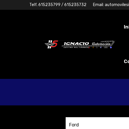
Telf.
615235799
/ 615235732
Email:
automoviles
In
C
Ford