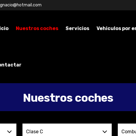
ignacio@hotmail.com
icio
Nuestros coches
Servicios
Vehiculos por 
ontactar
Nuestros coches
Clase C
Combu