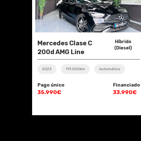
Híbrido
Mercedes Clase C
(Diesel)
200d AMG Line
2023
119.000km
Automático
Pago único
Financiado
35.990€
33.990€