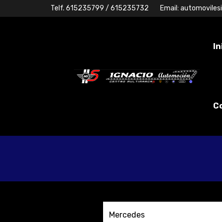
Telf.
615235799
/ 615235732
Email:
automoviles
In
C
Mercedes