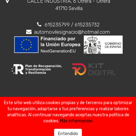
CALLE INDUSTRIA, 6 Utrera - Utrera
41710 Sevilla
615235799
/ 615235732
automovilesignacio@hotmail.com
Este sitio web utiliza cookies propias y de terceros para optimizar
Aviso legal
Política de privacidad
tu navegación, adaptarse a tus preferencias y realizar labores
Política de cookies
Comparador
Favoritos
analíticas. Al continuar navegando aceptas nuestra política de
cookies.
Más información
Entendido
Ignacio Automoción
HA CONFIADO EN NOSOTROS SU PRESENCIA DIGITAL.